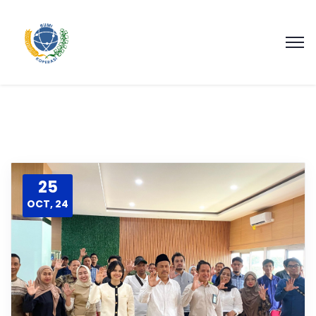
25
OCT, 24