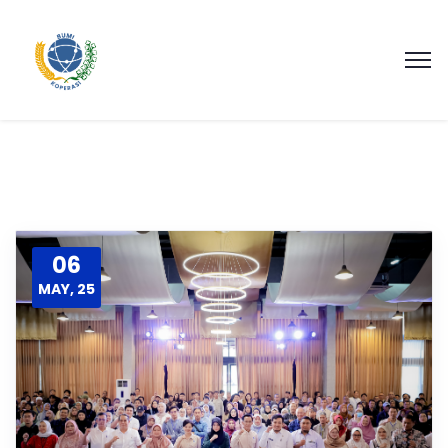
06
MAY, 25